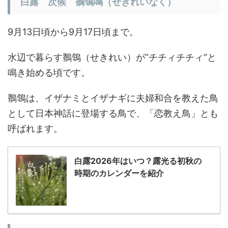
白露 次候 鶺鴒鳴（せきれいなく）
9月13日頃から9月17日頃まで。
水辺で暮らす鶺鴒（せきれい）が”チチィチチィ”と
鳴き始める頃です。
鶺鴒は、イザナミとイザナギに夫婦和合を教えた鳥
として日本神話に登場する鳥で、「恋教え鳥」とも
呼ばれます。
白露2026年はいつ？露光る初秋の
時期のカレンダーを紹介