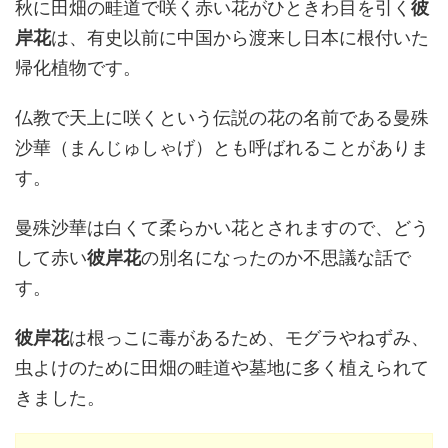
秋に田畑の畦道で咲く赤い花がひときわ目を引く
彼
岸花
は、有史以前に中国から渡来し日本に根付いた
帰化植物です。
仏教で天上に咲くという伝説の花の名前である曼殊
沙華（まんじゅしゃげ）とも呼ばれることがありま
す。
曼殊沙華は白くて柔らかい花とされますので、どう
して赤い
彼岸花
の別名になったのか不思議な話で
す。
彼岸花
は根っこに毒があるため、モグラやねずみ、
虫よけのために田畑の畦道や墓地に多く植えられて
きました。