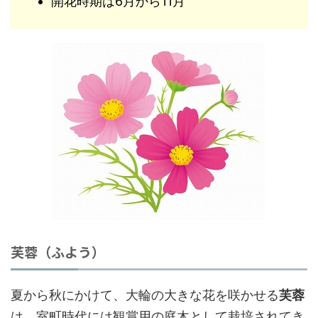
開花時期は6月から11月
芙蓉（ふよう）
夏から秋にかけて、大輪の大きな花を咲かせる
芙蓉
は、室町時代には観賞用の庭木として栽培されてき