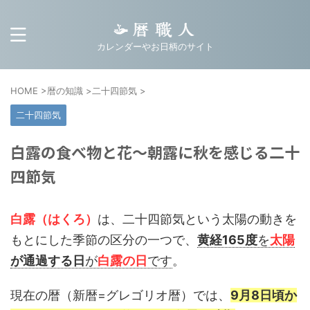
カレンダーやお日柄のサイト
HOME
>
暦の知識
>
二十四節気
>
二十四節気
白露の食べ物と花～朝露に秋を感じる二十
四節気
白露（はくろ）
は、二十四節気という太陽の動きを
もとにした季節の区分の一つで、
黄経165度
を
太陽
が通過する日
が
白露の日
です
。
現在の暦（新暦=グレゴリオ暦）では、
9月8日頃か