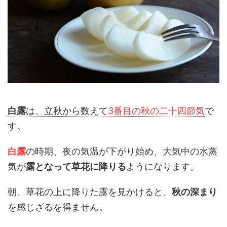
白露
は、立秋から数えて
3番目の秋の二十四節気
で
す。
白露
の時期、夜の気温が下がり始め、大気中の水蒸
気が
露となって草花に降りる
ようになります。
朝、草花の上に降りた露を見かけると、
秋の深まり
を感じざるを得ません。