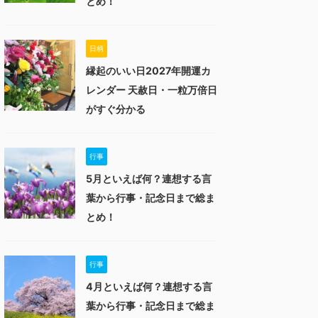
とめ！
日柄
縁起のいい日2027年開運カ
レンダー 天赦日・一粒万倍日
がすぐ分かる
行事
5月といえば何？連想する言
葉から行事・記念日まで総ま
とめ！
行事
4月といえば何？連想する言
葉から行事・記念日まで総ま