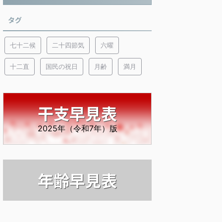
タグ
七十二候
二十四節気
六曜
十二直
国民の祝日
月齢
満月
干支早見表
2025年（令和7年）版
年齢早見表