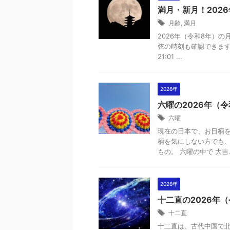
満月・新月！202
月齢
,
満月
2026年（令和8年）
弦の時刻も確認できます。 2
21:01 ...
2026年
六曜の2026年（
六曜
現在の日本で、お日柄を
柄を気にしない方でも
もの。 六曜の中で 大吉と
2026年
十二直の2026年
十二直
十二直は、古代中国で北