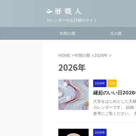
カレンダーやお日柄のサイト
年間の暦
月の暦
HOME
>
年間の暦
>
2026年
>
2026年
2026年
日柄
縁起のいい日202
大安をはじめとした天赦
カレンダーです。 結婚
参考にご覧ください。 先
2026年