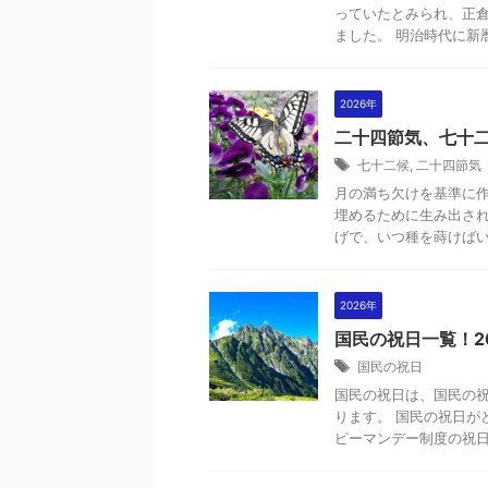
っていたとみられ、正
ました。 明治時代に新暦
2026年
二十四節気、七十二
七十二候
,
二十四節気
月の満ち欠けを基準に
埋めるために生み出され
げで、いつ種を蒔けばいい
2026年
国民の祝日一覧！2
国民の祝日
国民の祝日は、国民の祝
ります。 国民の祝日が
ピーマンデー制度の祝日は、