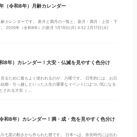
6年（令和8年）月齢カレンダー
の月齢カレンダーです。 新月と満月の一覧と、新月・満月・上弦・下
026年（令和8年）の新月 1月19日(月) 4:52 2月17日(火)
令和8年）カレンダー！大安・仏滅を見やすく色分け
見るために最もよく使われるのが、六曜です。 日常的には、お日
、結婚・引っ越しといった人生の重要なイベントにはつい気になる
される大安（ ...
（令和8年）カレンダー！満・成・危を見やすく色分け
斗七星の動きから作られた暦です。 日本へは、奈良時代には伝わ