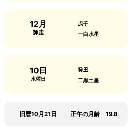
12月
戊子
師走
一白水星
10日
癸丑
水曜日
二黒土星
旧暦10月21日
正午の月齢 19.8