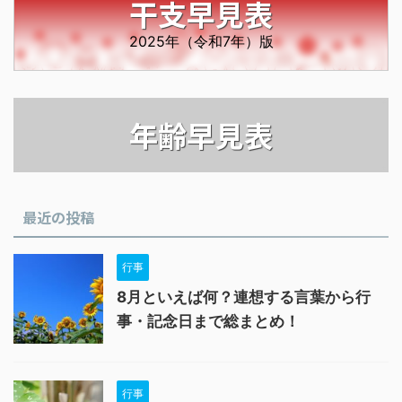
干支早見表
2025年（令和7年）版
年齢早見表
最近の投稿
行事
8月といえば何？連想する言葉から行
事・記念日まで総まとめ！
行事