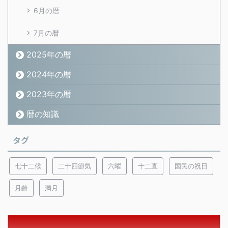
6月の暦
7月の暦
2025年の暦
2024年の暦
2023年の暦
暦の知識
タグ
七十二候
二十四節気
六曜
十二直
国民の祝日
月齢
満月