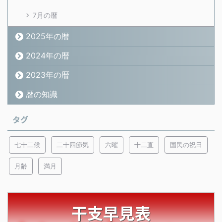
7月の暦
2025年の暦
2024年の暦
2023年の暦
暦の知識
タグ
七十二候
二十四節気
六曜
十二直
国民の祝日
月齢
満月
干支早見表