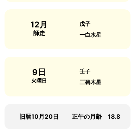
12月
戊子
師走
一白水星
9日
壬子
火曜日
三碧木星
旧暦10月20日
正午の月齢 18.8