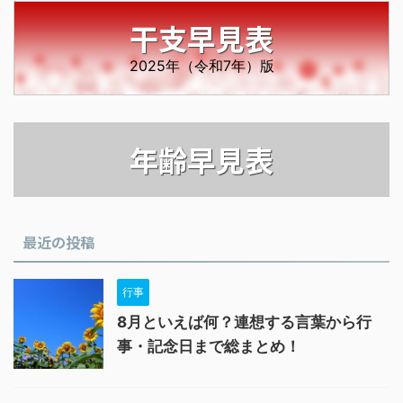
干支早見表
2025年（令和7年）版
年齢早見表
最近の投稿
行事
8月といえば何？連想する言葉から行
事・記念日まで総まとめ！