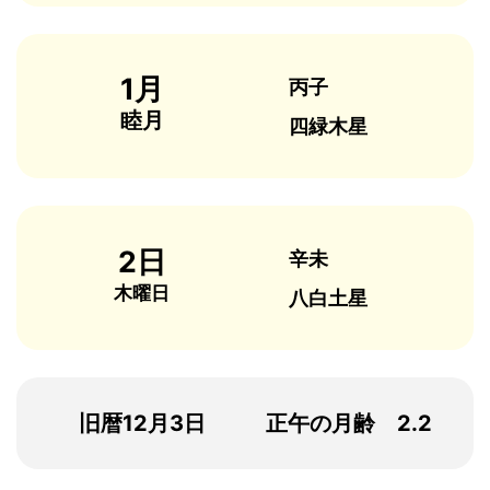
1月
丙子
睦月
四緑木星
2日
辛未
木曜日
八白土星
旧暦12月3日
正午の月齢 2.2