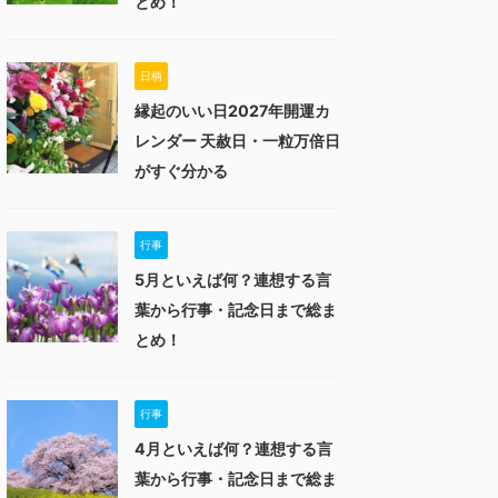
とめ！
日柄
縁起のいい日2027年開運カ
レンダー 天赦日・一粒万倍日
がすぐ分かる
行事
5月といえば何？連想する言
葉から行事・記念日まで総ま
とめ！
行事
4月といえば何？連想する言
葉から行事・記念日まで総ま