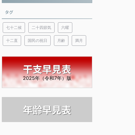
タグ
七十二候
二十四節気
六曜
十二直
国民の祝日
月齢
満月
干支早見表
2025年（令和7年）版
年齢早見表