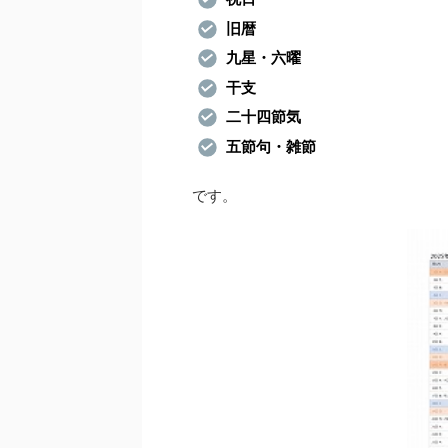
旧暦
九星・六曜
干支
二十四節気
五節句・雑節
です。