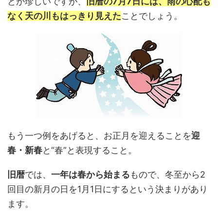
とが珍しいですが、
旧暦の7月7日には、雨の心配も
なく天の川もはっきり見えた
ことでしょう。
もう一つ例をあげると、お正月を迎えることを
迎
春・新春
と“春”と表現すること。
旧暦
では、
一年は春から始まる
もので、冬至から2
回目の新月の日を1月1日にするという決まりがあり
ます。