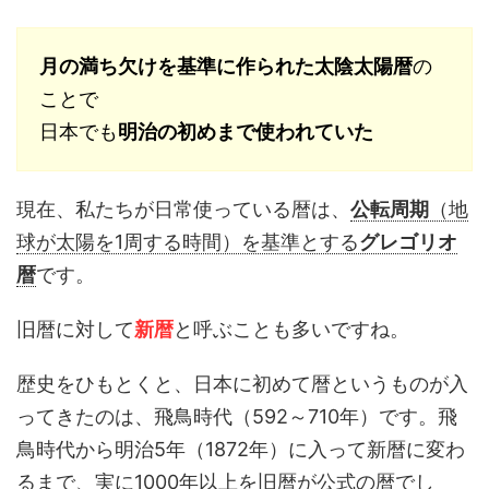
月の満ち欠けを基準に作られた太陰太陽暦
の
ことで
日本でも
明治の初めまで使われていた
現在、私たちが日常使っている暦は、
公転周期
（地
球が太陽を1周する時間）を基準とする
グレゴリオ
暦
です。
旧暦に対して
新暦
と呼ぶことも多いですね。
歴史をひもとくと、日本に初めて暦というものが入
ってきたのは、飛鳥時代（592～710年）です。飛
鳥時代から明治5年（1872年）に入って新暦に変わ
るまで、実に1000年以上を旧暦が公式の暦でし