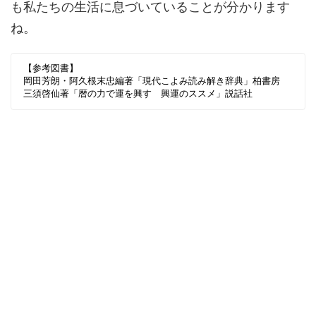
も私たちの生活に息づいていることが分かります
ね。
【参考図書】
岡田芳朗・阿久根末忠編著「現代こよみ読み解き辞典」柏書房
三須啓仙著「暦の力で運を興す 興運のススメ」説話社