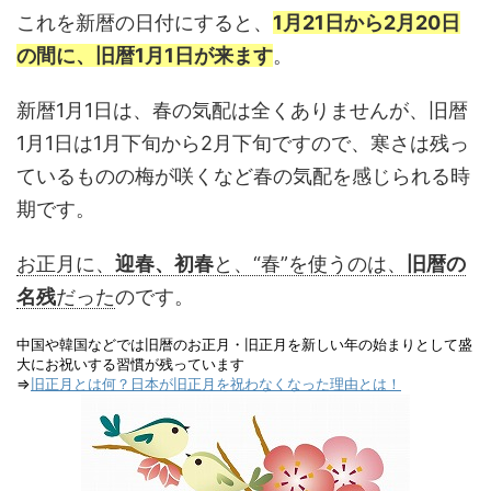
これを新暦の日付にすると、
1月21日から2月20日
の間に、旧暦1月1日が来ます
。
新暦1月1日は、春の気配は全くありませんが、旧暦
1月1日は1月下旬から2月下旬ですので、寒さは残っ
ているものの梅が咲くなど春の気配を感じられる時
期です。
お正月に、
迎春、初春
と、“春”を使うのは、
旧暦の
名残
だった
のです。
中国や韓国などでは旧暦のお正月・旧正月を新しい年の始まりとして盛
大にお祝いする習慣が残っています
⇒
旧正月とは何？日本が旧正月を祝わなくなった理由とは！