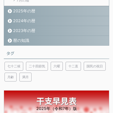
7月の暦
2025年の暦
2024年の暦
2023年の暦
暦の知識
タグ
七十二候
二十四節気
六曜
十二直
国民の祝日
月齢
満月
干支早見表
2025年（令和7年）版