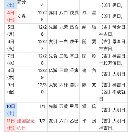
節分
(土)
4
【凶】黒日,
4日
12/2
赤口
八白
戊戌
成
星
立春
【凶】黒日,
(日)
5
5日
12/2
先勝
九紫
己亥
納
張
【吉】母倉日,
(月)
6
神吉日,
6日
12/2
友引
一白
庚子
開
翼
【吉】母倉日,
(火)
7
神吉日,
7日
12/2
先負
二黒
辛丑
閉
軫
【吉】神吉日,
(水)
8
一粒万倍日,
8日
12/2
仏滅
三碧
壬寅
建
角
【吉】大明日,
(木)
9
9日
12/3
大安
四緑
癸卯
除
亢
【吉】神吉日,
(金)
0
【凶】不成就
日,
10日
1/1
先勝
五黄
甲辰
満
氏
【吉】大明日,
(土)
11日
建国記念
1/2
友引
六白
乙巳
平
房
【吉】大明日,
(日)
の日
神吉日,