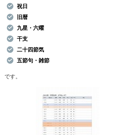
祝日
旧暦
九星・六曜
干支
二十四節気
五節句・雑節
です。