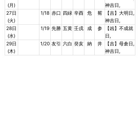
(月)
神吉日,
27日
1/18
赤口
四緑
辛酉
危
觜
【吉】大明日,
(火)
神吉日,
28日
1/19
先勝
五黄
壬戌
成
参
【凶】不成就
(水)
日,
29日
1/20
友引
六白
癸亥
納
井
【吉】母倉日,
(木)
神吉日,