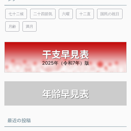
七十二候
二十四節気
六曜
十二直
国民の祝日
月齢
満月
干支早見表
2025年（令和7年）版
年齢早見表
最近の投稿