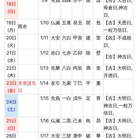
1/9
先負
四緑
壬子
開
虚
【吉】天恩日,
18日
母倉日,神吉
(日)
日,
19日
1/10
仏滅
五黄
癸丑
閉
危
【吉】天恩日,
雨水
(月)
一粒万倍日,
20日
1/11
大安
六白
甲寅
建
室
【凶】不成就
(火)
日,
21日
1/12
赤口
七赤
乙卯
除
壁
【吉】神吉日,
(水)
22日
1/13
先勝
八白
丙辰
満
奎
【吉】大明日,
(木)
月徳日,
23日
天皇誕生
1/14
友引
九紫
丁巳
平
婁
(金)
日
1/15
先負
一白
戊午
定
胃
【吉】大明日,
24日
神吉日,一粒万
(土)
倍日,
25日
1/16
仏滅
二黒
己未
執
昴
【吉】大明日,
(日)
神吉日,
26日
1/17
大安
三碧
庚申
破
畢
【吉】大明日,