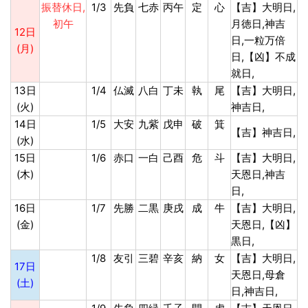
振替休日,
1/3
先負
七赤
丙午
定
心
【吉】大明日,
初午
月徳日,神吉
12日
日,一粒万倍
(月)
日,【凶】不成
就日,
13日
1/4
仏滅
八白
丁未
執
尾
【吉】大明日,
(火)
神吉日,
14日
1/5
大安
九紫
戊申
破
箕
【吉】神吉日,
(水)
15日
1/6
赤口
一白
己酉
危
斗
【吉】大明日,
(木)
天恩日,神吉
日,
16日
1/7
先勝
二黒
庚戌
成
牛
【吉】大明日,
(金)
天恩日,【凶】
黒日,
1/8
友引
三碧
辛亥
納
女
【吉】大明日,
17日
天恩日,母倉
(土)
日,神吉日,