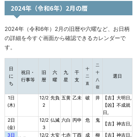
2024年（令和6年）2月の暦
2024年（令和6年）2月の旧暦や六曜など、お日柄
の詳細を今すぐ画面から確認できるカレンダーで
す。
二
日
十
祝日・
旧
六
九
干
十
に
選日
二
行事等
暦
曜
星
支
八
ち
直
宿
1日
12/2
先負
五黄
乙未
破
井
【吉】大明日,
(木)
2
【凶】不成就
日,
2日
12/2
仏滅
六白
丙申
危
鬼
【吉】神吉日,
(金)
3
3日
12/2
大安
七赤
丁酉
成
柳
【吉】神吉日,