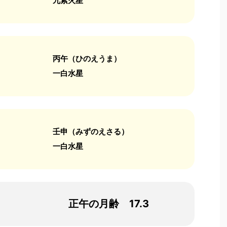
九紫火星
丙午（ひのえうま）
一白水星
壬申（みずのえさる）
一白水星
正午の月齢 17.3