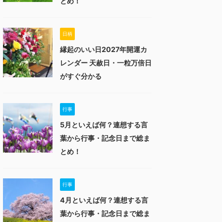
とめ！
日柄
縁起のいい日2027年開運カ
レンダー 天赦日・一粒万倍日
がすぐ分かる
行事
5月といえば何？連想する言
葉から行事・記念日まで総ま
とめ！
行事
4月といえば何？連想する言
葉から行事・記念日まで総ま