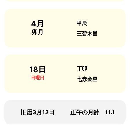
4月
甲辰
卯月
三碧木星
18日
丁卯
日曜日
七赤金星
旧暦3月12日
正午の月齢 11.1