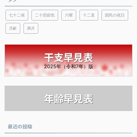
七十二候
二十四節気
六曜
十二直
国民の祝日
月齢
満月
干支早見表
2025年（令和7年）版
年齢早見表
最近の投稿