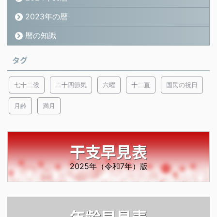
2023年の暦
暦の知識
タグ
七十二候
二十四節気
六曜
十二直
国民の祝日
月齢
満月
干支早見表
2025年（令和7年）版
年齢早見表