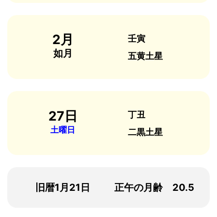
2月
壬寅
如月
五黄土星
27日
丁丑
土曜日
二黒土星
旧暦1月21日
正午の月齢 20.5