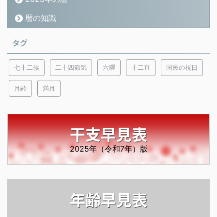
暦の知識
タグ
七十二候
二十四節気
六曜
十二直
国民の祝日
月齢
満月
干支早見表
2025年（令和7年）版
年齢早見表