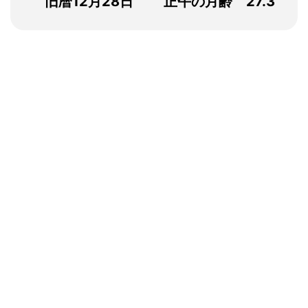
旧暦12月28日
正午の月齢 27.3