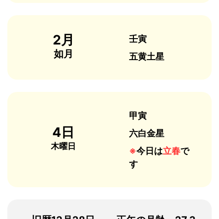
2月
壬寅
如月
五黄土星
甲寅
4日
六白金星
木曜日
※
今日は
立春
で
す