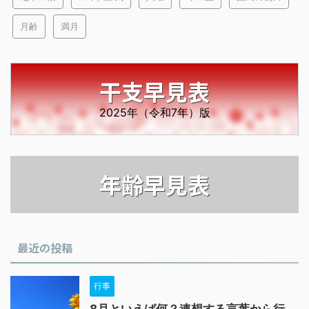
月齢
満月
干支早見表
2025年（令和7年）版
年齢早見表
最近の投稿
行事