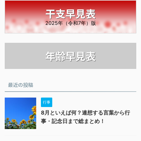
干支早見表
2025年（令和7年）版
年齢早見表
最近の投稿
行事
8月といえば何？連想する言葉から行
事・記念日まで総まとめ！