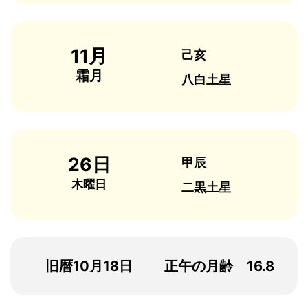
11月
己亥
霜月
八白土星
26日
甲辰
木曜日
二黒土星
旧暦10月18日
正午の月齢 16.8