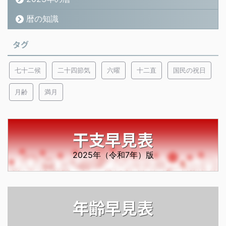
暦の知識
タグ
七十二候
二十四節気
六曜
十二直
国民の祝日
月齢
満月
干支早見表
2025年（令和7年）版
年齢早見表