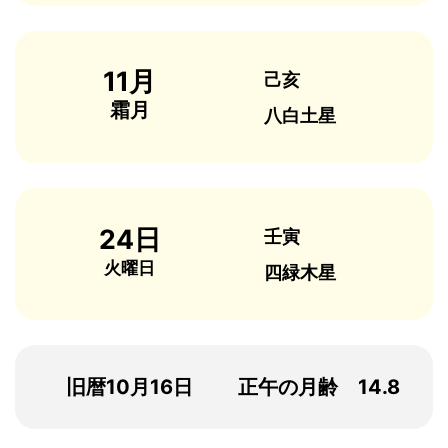
11月
己亥
霜月
八白土星
24日
壬寅
火曜日
四緑木星
旧暦10月16日
正午の月齢 14.8