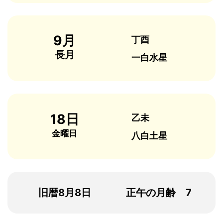
9月
丁酉
長月
一白水星
18日
乙未
金曜日
八白土星
旧暦8月8日
正午の月齢 7