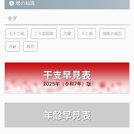
暦の知識
タグ
七十二候
二十四節気
六曜
十二直
国民の祝日
月齢
満月
干支早見表
2025年（令和7年）版
年齢早見表