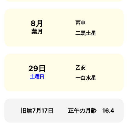
8月
丙申
葉月
二黒土星
29日
乙亥
土曜日
一白水星
旧暦7月17日
正午の月齢 16.4