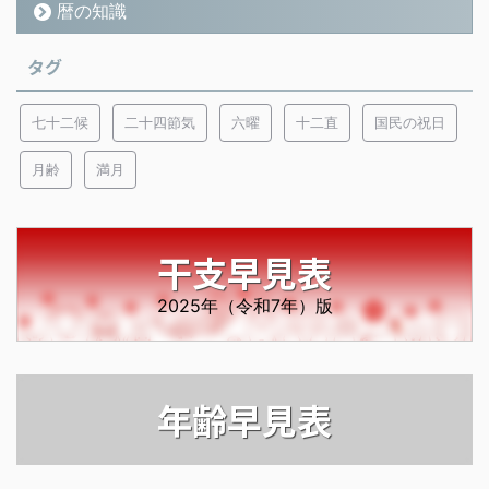
暦の知識
タグ
七十二候
二十四節気
六曜
十二直
国民の祝日
月齢
満月
干支早見表
2025年（令和7年）版
年齢早見表