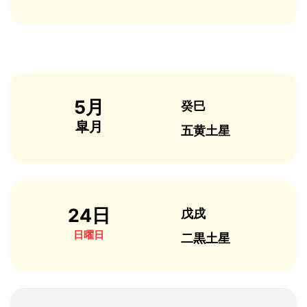
5月
癸巳
皐月
五黄土星
24日
戊戌
日曜日
二黒土星