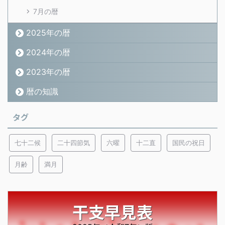
7月の暦
2025年の暦
2024年の暦
2023年の暦
暦の知識
タグ
七十二候
二十四節気
六曜
十二直
国民の祝日
月齢
満月
干支早見表