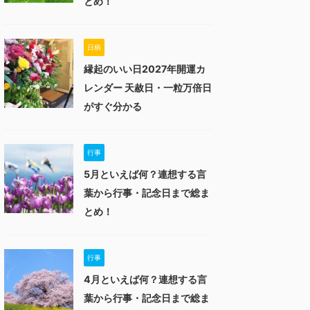
とめ！
日柄
縁起のいい日2027年開運カ
レンダー 天赦日・一粒万倍日
がすぐ分かる
行事
5月といえば何？連想する言
葉から行事・記念日まで総ま
とめ！
行事
4月といえば何？連想する言
葉から行事・記念日まで総ま