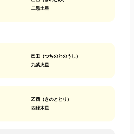
二黒土星
己丑（つちのとのうし）
九紫火星
乙酉（きのととり）
四緑木星