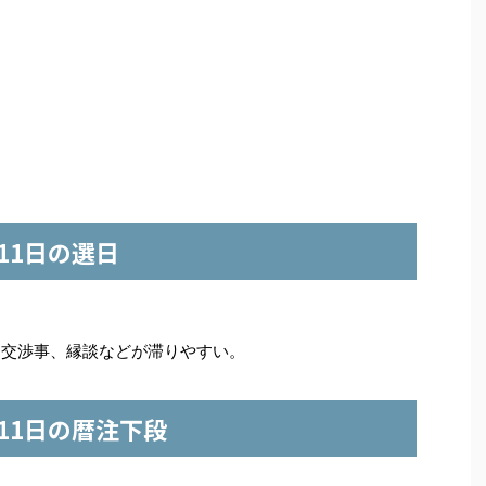
月11日の選日
、交渉事、縁談などが滞りやすい。
月11日の暦注下段