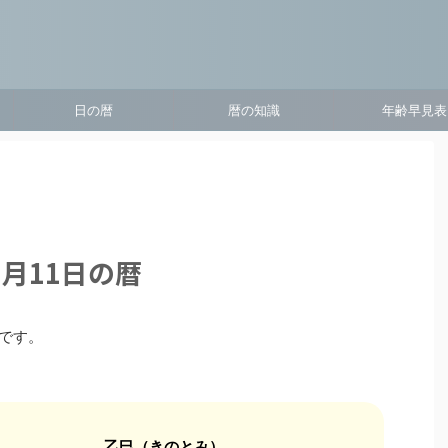
日の暦
暦の知識
年齢早見表
1月11日の暦
目です。
乙巳（きのとみ）