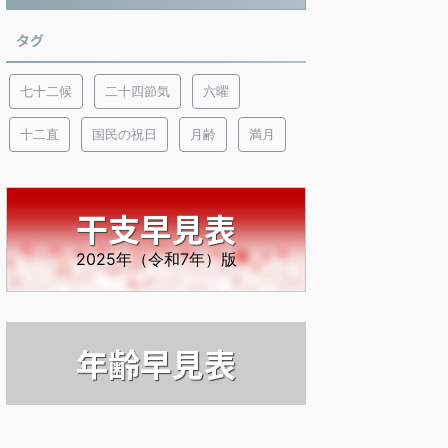
タグ
七十二候
二十四節気
六曜
十二直
国民の祝日
月齢
満月
干支早見表
2025年（令和7年）版
年齢早見表