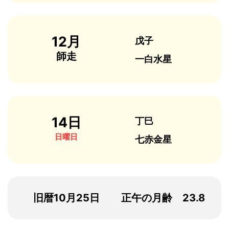
12月
戊子
師走
一白水星
14日
丁巳
日曜日
七赤金星
旧暦10月25日
正午の月齢 23.8