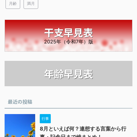
月齢
満月
干支早見表
2025年（令和7年）版
年齢早見表
最近の投稿
行事
8月といえば何？連想する言葉から行