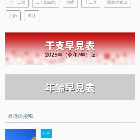
七十二候
二十四節気
六曜
十二直
国民の祝日
月齢
満月
干支早見表
2025年（令和7年）版
年齢早見表
最近の投稿
行事