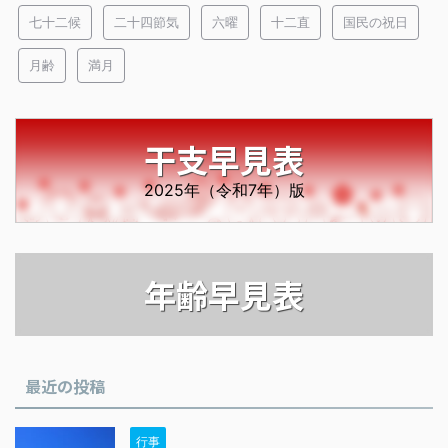
七十二候
二十四節気
六曜
十二直
国民の祝日
月齢
満月
干支早見表
2025年（令和7年）版
年齢早見表
最近の投稿
行事