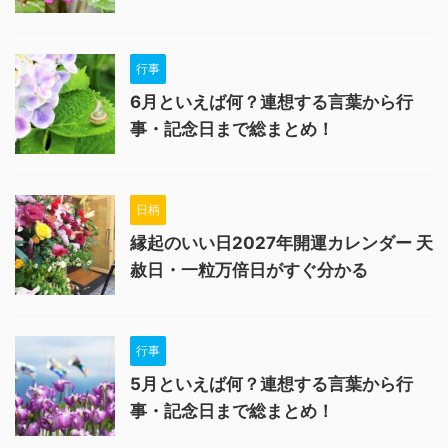
行事
6月といえば何？連想する言葉から行
事・記念日まで総まとめ！
日柄
縁起のいい日2027年開運カレンダー 天
赦日・一粒万倍日がすぐ分かる
行事
5月といえば何？連想する言葉から行
事・記念日まで総まとめ！