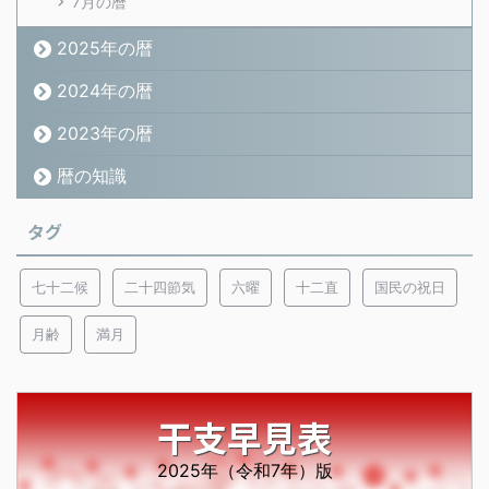
7月の暦
2025年の暦
2024年の暦
2023年の暦
暦の知識
タグ
七十二候
二十四節気
六曜
十二直
国民の祝日
月齢
満月
干支早見表
2025年（令和7年）版