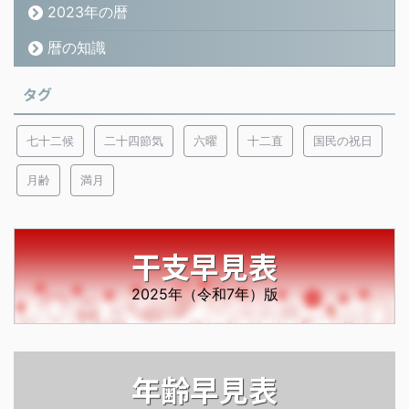
2023年の暦
暦の知識
タグ
七十二候
二十四節気
六曜
十二直
国民の祝日
月齢
満月
干支早見表
2025年（令和7年）版
年齢早見表