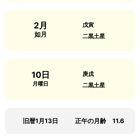
2月
戊寅
如月
二黒土星
10日
庚戌
月曜日
二黒土星
旧暦1月13日
正午の月齢 11.6