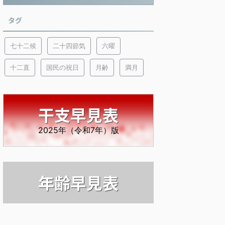
タグ
七十二候
二十四節気
六曜
十二直
国民の祝日
月齢
満月
干支早見表
2025年（令和7年）版
年齢早見表