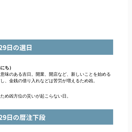
月29日の選日
いにち）
う意味のある吉日。開業、開店など、新しいことを始める
だし、金銭の借り入れなどは苦労が増えるため凶。
）
るため凶方位の災いが起こらない日。
月29日の暦注下段