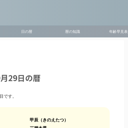
日の暦
暦の知識
年齢早見表
9月29日の暦
日目です。
甲辰（きのえたつ）