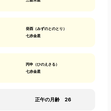
三碧木星
癸酉（みずのとのとり）
七赤金星
丙申（ひのえさる）
七赤金星
正午の月齢 26