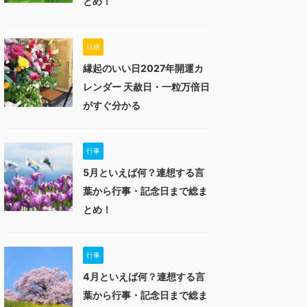
とめ！
日柄
縁起のいい日2027年開運カ
レンダー 天赦日・一粒万倍日
がすぐ分かる
行事
5月といえば何？連想する言
葉から行事・記念日まで総ま
とめ！
行事
4月といえば何？連想する言
葉から行事・記念日まで総ま