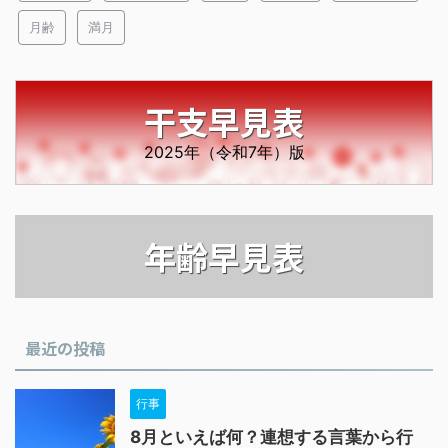
月齢
満月
干支早見表
2025年（令和7年）版
年齢早見表
最近の投稿
行事
8月といえば何？連想する言葉から行