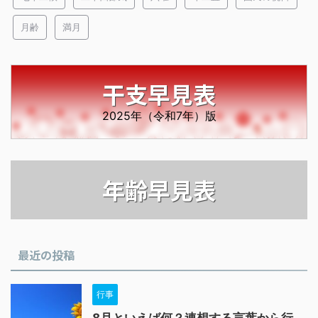
月齢
満月
干支早見表
2025年（令和7年）版
年齢早見表
最近の投稿
行事