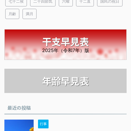
七十二候
二十四節気
六曜
十二直
国民の祝日
月齢
満月
干支早見表
2025年（令和7年）版
年齢早見表
最近の投稿
行事