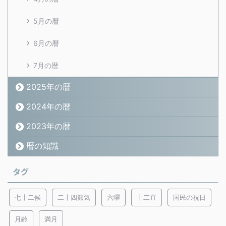
5月の暦
6月の暦
7月の暦
2025年の暦
2024年の暦
2023年の暦
暦の知識
タグ
七十二候
二十四節気
六曜
十二直
国民の祝日
月齢
満月