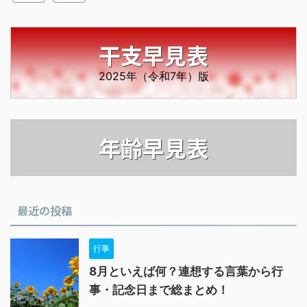
干支早見表
2025年（令和7年）版
年齢早見表
最近の投稿
行事
8月といえば何？連想する言葉から行
事・記念日まで総まとめ！