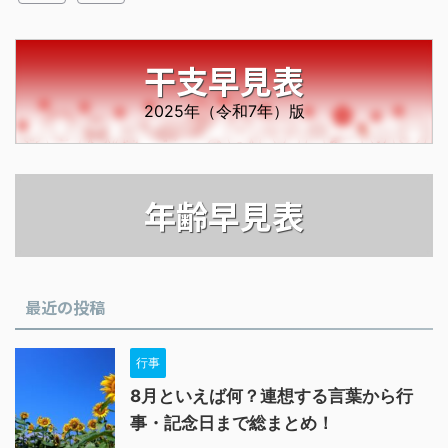
干支早見表
2025年（令和7年）版
年齢早見表
最近の投稿
行事
8月といえば何？連想する言葉から行
事・記念日まで総まとめ！