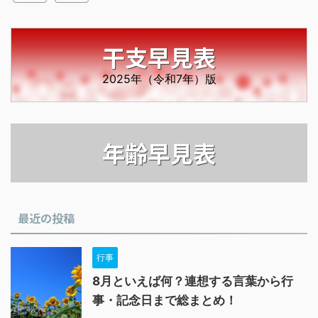
干支早見表
2025年（令和7年）版
年齢早見表
最近の投稿
行事
8月といえば何？連想する言葉から行
事・記念日まで総まとめ！