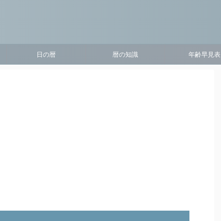
日の暦
暦の知識
年齢早見表