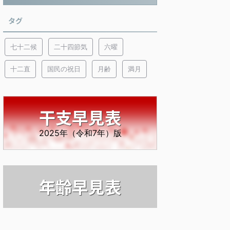
タグ
七十二候
二十四節気
六曜
十二直
国民の祝日
月齢
満月
干支早見表
2025年（令和7年）版
年齢早見表