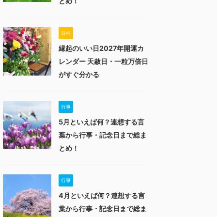
とめ！
日柄
縁起のいい日2027年開運カ
レンダー 天赦日・一粒万倍日
がすぐ分かる
行事
5月といえば何？連想する言
葉から行事・記念日まで総ま
とめ！
行事
4月といえば何？連想する言
葉から行事・記念日まで総ま