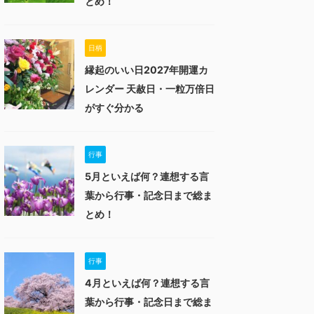
とめ！
日柄
縁起のいい日2027年開運カ
レンダー 天赦日・一粒万倍日
がすぐ分かる
行事
5月といえば何？連想する言
葉から行事・記念日まで総ま
とめ！
行事
4月といえば何？連想する言
葉から行事・記念日まで総ま