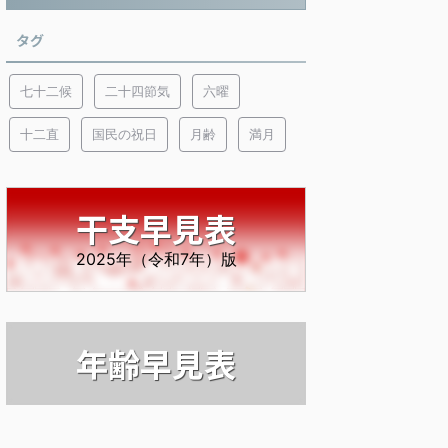
タグ
七十二候
二十四節気
六曜
十二直
国民の祝日
月齢
満月
干支早見表
2025年（令和7年）版
年齢早見表