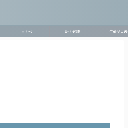
日の暦
暦の知識
年齢早見表