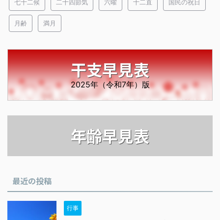
七十二候
二十四節気
六曜
十二直
国民の祝日
月齢
満月
干支早見表
2025年（令和7年）版
年齢早見表
最近の投稿
行事